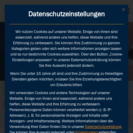
KUNDEN LOGINS
Mit die
Datenschutzeinstellungen
Wir nutzen Cookies auf unserer Website. Einige von ihnen sind
essenziell, während andere uns helfen, diese Website und Ihre
Blog
Erfahrung zu verbessern. Sie können Ihre Zustimmung zu ganzen
Kategorien geben oder sich weitere Informationen anzeigen lassen
und so nur bestimmte Cookies auswählen. Über den Button „Cookie-
Einstellungen anpassen“ in unserer Datenschutzerklärung können
Zurück
Sie Ihre Auswahl jederzeit ändern.
Wenn Sie unter 16 Jahre alt sind und Ihre Zustimmung zu freiwilligen
Diensten geben möchten, müssen Sie Ihre Erziehungsberechtigten
um Erlaubnis bitten.
Mediale
Kommunikationskongres
g
Auswertung
2022: «Präsenz»
Wir verwenden Cookies und andere Technologien auf unserer
Landtagswahl
überzeugt mit
F
Website. Einige von ihnen sind essenziell, während andere uns
e
Niedersachsen
zukunftsweisenden
helfen, diese Website und Ihre Erfahrung zu verbessern.
2022
Inhalten
Personenbezogene Daten können verarbeitet werden (z. B. IP-
Adressen), z. B. für personalisierte Anzeigen und Inhalte oder
Anzeigen- und Inhaltsmessung.
Weitere Informationen über die
Verwendung Ihrer Daten finden Sie in unserer
Datenschutzerklärung
.
Sie können Ihre Auswahl jederzeit unter
Einstellungen
widerrufen