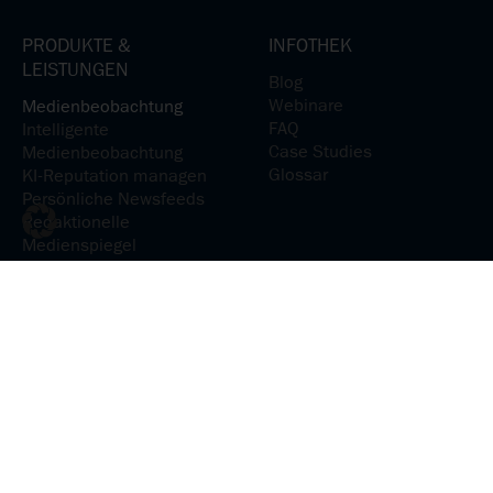
PRODUKTE &
INFOTHEK
LEISTUNGEN
Blog
Webinare
Medienbeobachtung
FAQ
Intelligente
Case Studies
Medienbeobachtung
Glossar
KI-Reputation managen
Persönliche Newsfeeds
Redaktionelle
Medienspiegel
Medienanalyse
KI-Reputation analysieren
Medienpräsenz verstehen
Medieninhalte
analysieren
Social-Media-Präsenz
steuern
Communications &