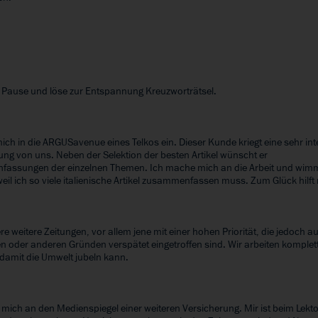
r
Pause und löse zur Entspannung Kreuzworträtsel.
r
mich in die ARGUSavenue eines Telkos ein. Dieser Kunde kriegt eine sehr in
tung von uns. Neben der Selektion der besten Artikel wünscht er
assungen der einzelnen Themen. Ich mache mich an die Arbeit und wim
weil ich so viele italienische Artikel zusammenfassen muss. Zum Glück hilft 
r
ere weitere Zeitungen, vor allem jene mit einer hohen Priorität, die jedoch a
n oder anderen Gründen verspätet eingetroffen sind. Wir arbeiten komplet
 damit die Umwelt jubeln kann.
r
mich an den Medienspiegel einer weiteren Versicherung. Mir ist beim Lekto