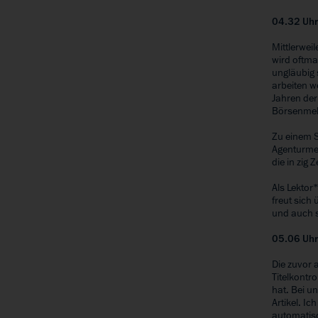
04.32 Uh
Mittlerweil
wird oftma
ungläubig 
arbeiten w
Jahren der
Börsenmel
Zu einem S
Agenturmel
die in zig
Als Lektor
freut sich
und auch s
05.06 Uh
Die zuvor 
Titelkontr
hat. Bei u
Artikel. I
automatis