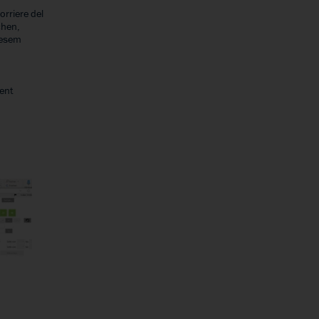
orriere del
chen,
iesem
ent