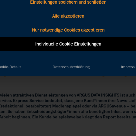
Einstellungen speichern und schließen
Alle akzeptieren
Nur notwendige Cookies akzeptieren
t als Express-Lektor un
Individuelle Cookie Einstellungen
okie-Details
Datenschutzerklärung
Impress
August 2023
|
Autor*in: Lukas Schärer
|
Kategorie: Blog
|
Le
 vielen attraktiven Dienstleistungen von ARGUS DATA INSIGHTS ist auch
ervice. Express-Service bedeutet, dass jene Kund*innen ihre News-Lie
n (redaktionell bearbeiteter) Medienspiegel oder via ARGUSavenue – b
ten. So haben Entscheidungsträger*innen alle benötigten Infos, wenn s
 Arbeit beginnen. Ein Kunde beispielsweise kriegt den Report bereits 