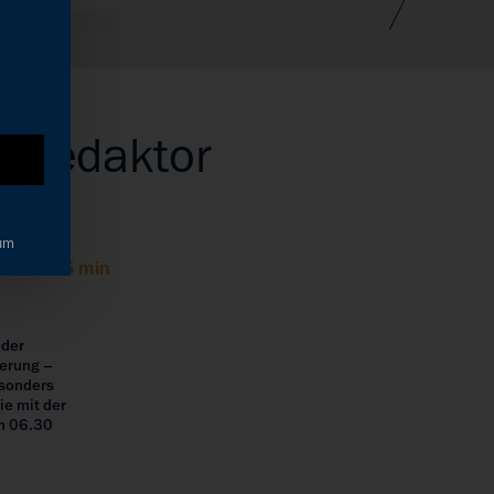
d Redaktor
um
sezeit: 5 min
 der
ferung –
esonders
ie mit der
um 06.30