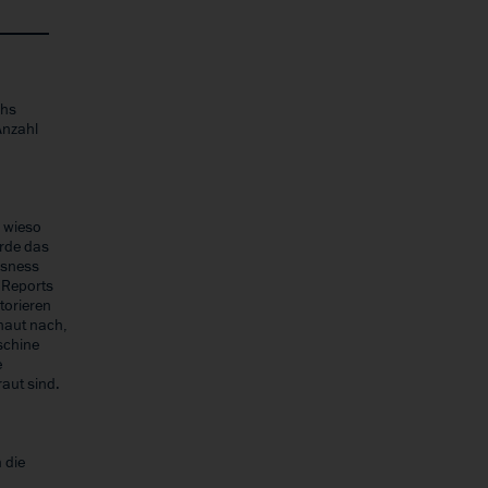
chs
Anzahl
, wieso
erde das
usness
s Reports
torieren
haut nach,
schine
e
aut sind.
 die