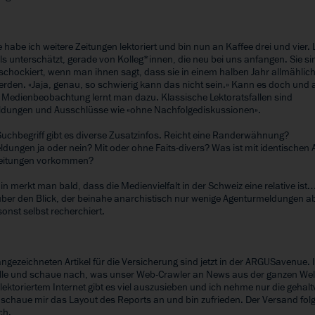
r
e habe ich weitere Zeitungen lektoriert und bin nun an Kaffee drei und vier. 
ls unterschätzt, gerade von Kolleg*innen, die neu bei uns anfangen. Sie sin
schockiert, wenn man ihnen sagt, dass sie in einem halben Jahr allmählic
erden. «Jaja, genau, so schwierig kann das nicht sein.» Kann es doch und
 Medienbeobachtung lernt man dazu. Klassische Lektoratsfallen sind
dungen und Ausschlüsse wie «ohne Nachfolgediskussionen».
uchbegriff gibt es diverse Zusatzinfos. Reicht eine Randerwähnung?
dungen ja oder nein? Mit oder ohne Faits-divers? Was ist mit identischen A
 Zeitungen vorkommen?
*in merkt man bald, dass die Medienvielfalt in der Schweiz eine relative is
 über den Blick, der beinahe anarchistisch nur wenige Agenturmeldungen a
onst selbst recherchiert.
r
angezeichneten Artikel für die Versicherung sind jetzt in der ARGUSavenue.
olle und schaue nach, was unser Web-Crawler an News aus der ganzen Wel
nlektoriertem Internet gibt es viel auszusieben und ich nehme nur die gehalt
ch schaue mir das Layout des Reports an und bin zufrieden. Der Versand folg
ch.