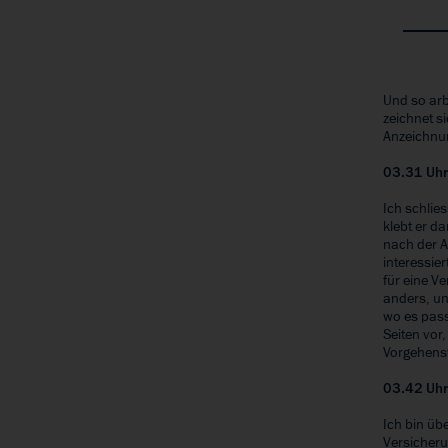
Und so arb
zeichnet s
Anzeichnun
03.31 Uh
Ich schlie
klebt er d
nach der A
interessie
für eine V
anders, un
wo es pass
Seiten vor
Vorgehensw
03.42 Uh
Ich bin üb
Versicher