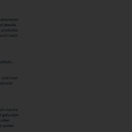
Lektorieren
d jeweils
h produktiv
 auch nach
rtikeln,
t… und man
bdruckt
 Ich mache
t gefunden
vollen
t später