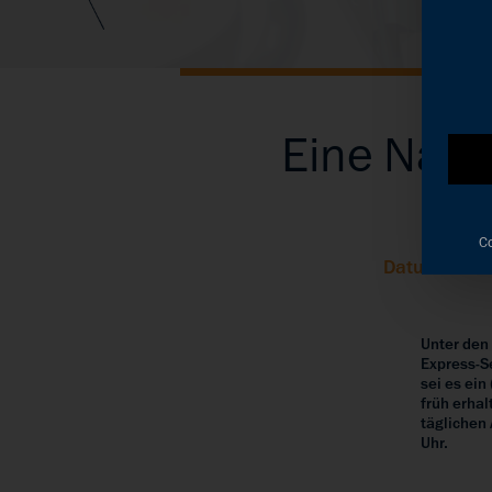
Eine Nach
Co
Datum: 25. 
Unter den
Express-S
sei es ei
früh erhal
täglichen
Uhr.