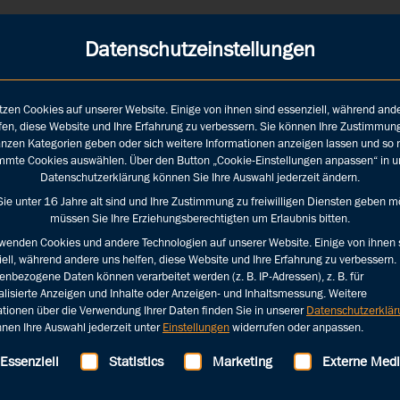
 LEISTUNGEN
INFOTHEK
ÜBER UNS
JOBS
Datenschutzeinstellungen
tzen Cookies auf unserer Website. Einige von ihnen sind essenziell, während and
fen, diese Website und Ihre Erfahrung zu verbessern. Sie können Ihre Zustimmun
nzen Kategorien geben oder sich weitere Informationen anzeigen lassen und so 
mmte Cookies auswählen. Über den Button „Cookie-Einstellungen anpassen“ in u
Datenschutzerklärung können Sie Ihre Auswahl jederzeit ändern.
ie unter 16 Jahre alt sind und Ihre Zustimmung zu freiwilligen Diensten geben m
müssen Sie Ihre Erziehungsberechtigten um Erlaubnis bitten.
rwenden Cookies und andere Technologien auf unserer Website. Einige von ihnen 
ell, während andere uns helfen, diese Website und Ihre Erfahrung zu verbessern.
nbezogene Daten können verarbeitet werden (z. B. IP-Adressen), z. B. für
lisierte Anzeigen und Inhalte oder Anzeigen- und Inhaltsmessung.
Weitere
ationen über die Verwendung Ihrer Daten finden Sie in unserer
Datenschutzerklär
Mediale Auswertung FIFA
Chancen, Grenzen und
nen Ihre Auswahl jederzeit unter
Einstellungen
widerrufen oder anpassen.
Frauen-
Risiken der künstlichen
Weltmeisterschaft
Intelligenz – von ihr
lgt eine Liste der Service-Gruppen, für die eine Einwilligung 
Essenziell
Statistics
Marketing
Externe Med
selbst erklärt