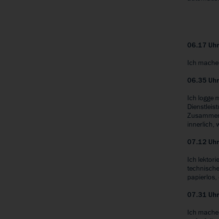
06.17 Uh
Ich mache 
06.35 Uh
Ich logge 
Dienstleis
Zusammenf
innerlich, 
07.12 Uh
Ich lektori
technische
papierlos,
07.31 Uh
Ich mache 