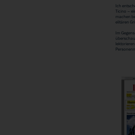
Ich entsch
Ticino – e
machen bei
elitären G
Im Gegensa
überschaub
lektoriere
Personen