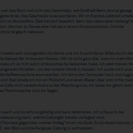
war das Wort und nicht das Geschwätz, wie Gottfried Benn einmal gesagt 
gabe ist es, das Geschwätz auszusortieren. Wir im Express-Lektorat arbeit
ich im Homeoffice. Dies hat sich bewährt, denn das Lektorieren verlangt 
ion, die man zu Hause eher hat als in einem Grossraumbüro. Und die
hine ist gleich nebenan.
r
 meldet sich unangenehm fordernd und mir huscht Oscar Wilde durch de
 die Geissel der trinkenden Klasse.» Mir ist nicht ganz klar, was mir mein Hir
, dass ich so früh solch philosophische Gedanken habe. Ich stell meinen W
ungerade Uhrzeiten, um den inneren Monk zu foppen. Ich quäle mich aus
die Kaffeemaschine warmwerden. Ich fahre den Computer hoch und logg m
zum Bad streife ich mir ein Poloshirt und einen Blazer über und richte mei
bei Calls nicht verwahrlost aus der Wäsche gucke. Ich lasse mir gleich zwei
se Thermobecher sind ein Segen.
r
ich wach und zurechnungsfähig und kann lektorieren. Ich schaue in der
ssteuerung nach, welche Zeitungen bereits verfügbar sind.
 Fairness gegenüber meinen Kolleg*innen ins Spiel. Es ist dezent asozial, 
Z, den Blick und die Aargauer Zeitung zu schnappen.