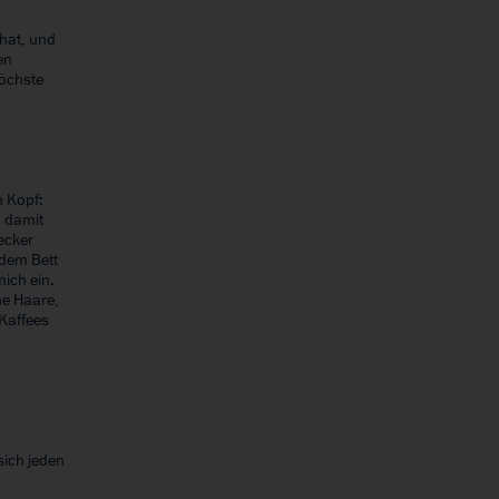
hat, und
en
höchste
n Kopf:
n damit
ecker
 dem Bett
ich ein.
ne Haare,
 Kaffees
sich jeden