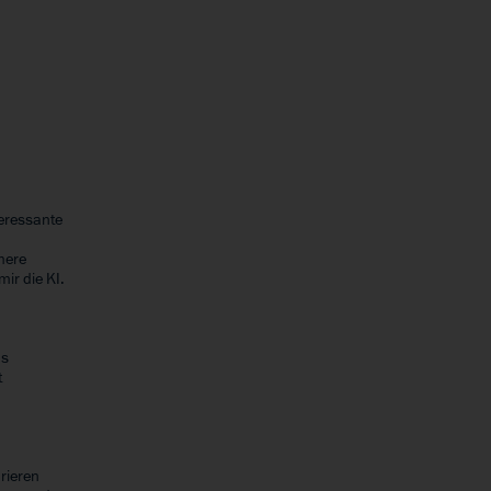
teressante
mere
mir die KI.
us
t
rieren