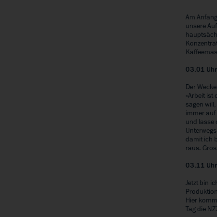
Am Anfang 
unsere Auf
hauptsächl
Konzentrat
Kaffeemasc
03.01 Uh
Der Wecker
«Arbeit ist
sagen will
immer auf 
und lasse 
Unterwegs 
damit ich 
raus. Gros
03.11 Uh
Jetzt bin 
Produktion
Hier kommt
Tag die NZ