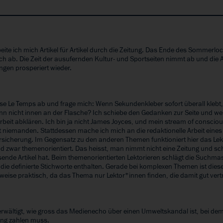
eite ich mich Artikel für Artikel durch die Zeitung. Das Ende des Sommerlo
ich ab. Die Zeit der ausufernden Kultur- und Sportseiten nimmt ab und die 
gen prosperiert wieder.
r
sse Le Temps ab und frage mich: Wenn Sekundenkleber sofort überall klebt
ann nicht innen an der Flasche? Ich schiebe den Gedanken zur Seite und w
rbeit abklären. Ich bin ja nicht James Joyces, und mein stream of conscio
rt niemanden. Stattdessen mache ich mich an die redaktionelle Arbeit eine
ersicherung. Im Gegensatz zu den anderen Themen funktioniert hier das Lek
d zwar themenorientiert. Das heisst, man nimmt nicht eine Zeitung und sc
ende Artikel hat. Beim themenorientierten Lektorieren schlägt die Suchma
, die definierte Stichworte enthalten. Gerade bei komplexen Themen ist dies
eise praktisch, da das Thema nur Lektor*innen finden, die damit gut vertr
r
erwältigt, wie gross das Medienecho über einen Umweltskandal ist, bei dem
ung zahlen muss.