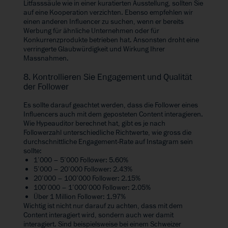
Litfasssäule wie in einer kuratierten Ausstellung, sollten Sie
auf eine Kooperation verzichten. Ebenso empfehlen wir
einen anderen Influencer zu suchen, wenn er bereits
Werbung für ähnliche Unternehmen oder für
Konkurrenzprodukte betrieben hat. Ansonsten droht eine
verringerte Glaubwürdigkeit und Wirkung Ihrer
Massnahmen.
8. Kontrollieren Sie Engagement und Qualität
der Follower
Es sollte darauf geachtet werden, dass die Follower eines
Influencers auch mit dem geposteten Content interagieren.
Wie
Hypeauditor
berechnet hat, gibt es je nach
Followerzahl unterschiedliche Richtwerte, wie gross die
durchschnittliche Engagement-Rate auf Instagram sein
sollte:
1’000 – 5’000 Follower: 5.60%
5’000 – 20’000 Follower: 2.43%
20’000 – 100’000 Follower: 2.15%
100’000 – 1’000’000 Follower: 2.05%
Über 1 Million Follower: 1.97%
Wichtig ist nicht nur darauf zu achten, dass mit dem
Content interagiert wird, sondern auch wer damit
interagiert. Sind beispielsweise bei einem Schweizer