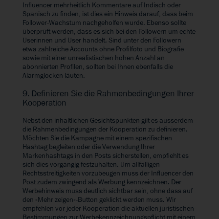
Influencer mehrheitlich Kommentare auf Indisch oder
Spanisch zu finden, ist dies ein Hinweis darauf, dass beim
Follower-Wachstum nachgeholfen wurde. Ebenso sollte
überprüft werden, dass es sich bei den Followern um echte
Userinnen und User handelt. Sind unter den Followern
etwa zahlreiche Accounts ohne Profilfoto und Biografie
sowie mit einer unrealistischen hohen Anzahl an
abonnierten Profilen, sollten bei Ihnen ebenfalls die
Alarmglocken läuten.
9. Definieren Sie die Rahmenbedingungen Ihrer
Kooperation
Nebst den inhaltlichen Gesichtspunkten gilt es ausserdem
die Rahmenbedingungen der Kooperation zu definieren.
Möchten Sie die Kampagne mit einem spezifischen
Hashtag begleiten oder die Verwendung Ihrer
Markenhashtags in den Posts sicherstellen, empfiehlt es
sich dies vorgängig festzuhalten. Um allfälligen
Rechtsstreitigkeiten vorzubeugen muss der Influencer den
Post zudem zwingend als Werbung kennzeichnen. Der
Werbehinweis muss deutlich sichtbar sein, ohne dass auf
den «Mehr zeigen»-Button geklickt werden muss. Wir
empfehlen vor jeder Kooperation die aktuellen juristischen
Bestimmungen zur Werbekennzeichnungspflicht mit einem