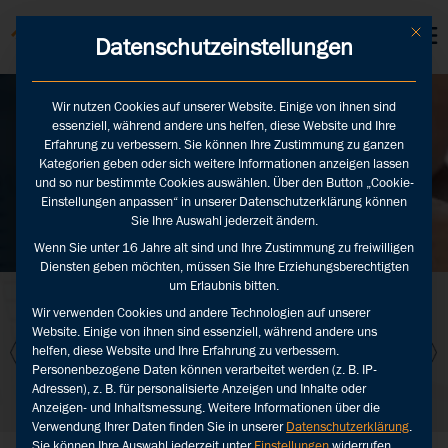
KUNDEN LOGINS
Mit die
Datenschutzeinstellungen
Wir nutzen Cookies auf unserer Website. Einige von ihnen sind
essenziell, während andere uns helfen, diese Website und Ihre
Blog
Erfahrung zu verbessern. Sie können Ihre Zustimmung zu ganzen
Kategorien geben oder sich weitere Informationen anzeigen lassen
und so nur bestimmte Cookies auswählen. Über den Button „Cookie-
Einstellungen anpassen“ in unserer Datenschutzerklärung können
Zurück
Sie Ihre Auswahl jederzeit ändern.
Wenn Sie unter 16 Jahre alt sind und Ihre Zustimmung zu freiwilligen
Diensten geben möchten, müssen Sie Ihre Erziehungsberechtigten
um Erlaubnis bitten.
a-
12 Tipps für ein
5 Tipps, um
t
erfolgreiches
Ihre Zielgruppe
R
Wir verwenden Cookies und andere Technologien auf unserer
n
Influencer-
besser zu
Website. Einige von ihnen sind essenziell, während andere uns
Marketing
verstehen
helfen, diese Website und Ihre Erfahrung zu verbessern.
Personenbezogene Daten können verarbeitet werden (z. B. IP-
Adressen), z. B. für personalisierte Anzeigen und Inhalte oder
Anzeigen- und Inhaltsmessung.
Weitere Informationen über die
Verwendung Ihrer Daten finden Sie in unserer
Datenschutzerklärung
.
Sie können Ihre Auswahl jederzeit unter
Einstellungen
widerrufen