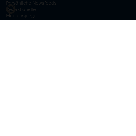
Persönliche Newsfeeds
Redaktionelle
Medienspiegel
Medienanalyse
KI-Reputation analysieren
Medienpräsenz verstehen
Medieninhalte
analysieren
Social-Media-Präsenz
steuern
Communications &
Relations
Erfolgreich
kommunizieren und
interagieren
Kommunikationsplanung
mit uhub
Media Services