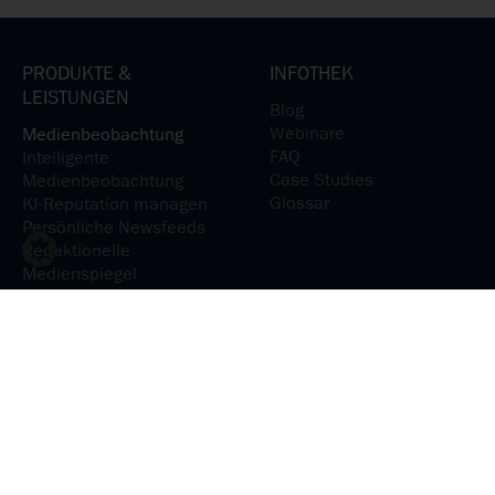
PRODUKTE &
INFOTHEK
LEISTUNGEN
Blog
Webinare
Medienbeobachtung
FAQ
Intelligente
Case Studies
Medienbeobachtung
Glossar
KI-Reputation managen
Persönliche Newsfeeds
Redaktionelle
Medienspiegel
Medienanalyse
KI-Reputation analysieren
Medienpräsenz verstehen
Medieninhalte
analysieren
Social-Media-Präsenz
steuern