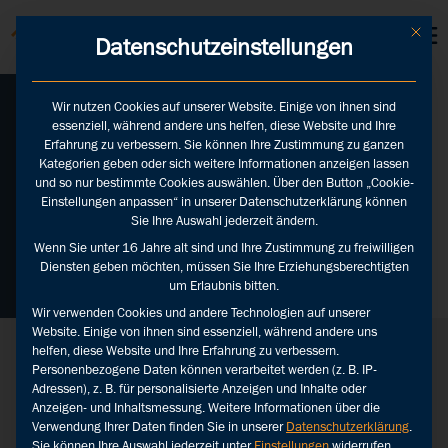
KUNDEN LOGINS
Mit die
Datenschutzeinstellungen
Wir nutzen Cookies auf unserer Website. Einige von ihnen sind
essenziell, während andere uns helfen, diese Website und Ihre
Social Index – Die
Erfahrung zu verbessern. Sie können Ihre Zustimmung zu ganzen
Top 50 LinkedIn
Kategorien geben oder sich weitere Informationen anzeigen lassen
Experten DACH
und so nur bestimmte Cookies auswählen. Über den Button „Cookie-
Einstellungen anpassen“ in unserer Datenschutzerklärung können
Sie Ihre Auswahl jederzeit ändern.
Wenn Sie unter 16 Jahre alt sind und Ihre Zustimmung zu freiwilligen
Zurück
Diensten geben möchten, müssen Sie Ihre Erziehungsberechtigten
um Erlaubnis bitten.
Wir verwenden Cookies und andere Technologien auf unserer
Website. Einige von ihnen sind essenziell, während andere uns
Social Index
Social Index
helfen, diese Website und Ihre Erfahrung zu verbessern.
2026
Personenbezogene Daten können verarbeitet werden (z. B. IP-
Adressen), z. B. für personalisierte Anzeigen und Inhalte oder
Anzeigen- und Inhaltsmessung.
Weitere Informationen über die
Verwendung Ihrer Daten finden Sie in unserer
Datenschutzerklärung
.
Sie können Ihre Auswahl jederzeit unter
Einstellungen
widerrufen