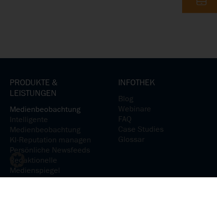
PRODUKTE &
INFOTHEK
LEISTUNGEN
Blog
Webinare
Medienbeobachtung
FAQ
Intelligente
Case Studies
Medienbeobachtung
Glossar
KI-Reputation managen
Persönliche Newsfeeds
Redaktionelle
Medienspiegel
Medienanalyse
KI-Reputation analysieren
Medienpräsenz verstehen