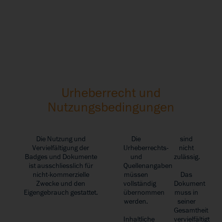
Urheberrecht und
Nutzungsbedingungen
Die Nutzung und
Die
sind
Vervielfältigung der
Urheberrechts-
nicht
Badges und Dokumente
und
zulässig.
ist ausschliesslich für
Quellenangaben
nicht-kommerzielle
müssen
Das
Zwecke und den
vollständig
Dokument
Eigengebrauch gestattet.
übernommen
muss in
werden.
seiner
Gesamtheit
Inhaltliche
vervielfältigt