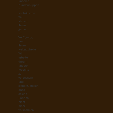
unseren
Kundensupport
zu
kontaktieren.
Wir
stehen
Ihnen
gerne
zur
Verfügung,
um
Ihnen
weiterzuhelfen.
Wir
arbeiten
daran,
unsere
Website
zu
verbessern
und
sicherzustellen,
dass
solche
Pannen
nicht
mehr
vorkommen.