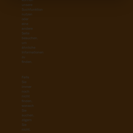
können
unsere
Suchfunktion
nutzen
oder
eine
andere
Seite
besuchen,
um
ähnliche
Informationen
zu
finden.
Falls
Sie
immer
noch
nicht
finden,
wonach
Sie
suchen,
zögern
Sie
nicht,