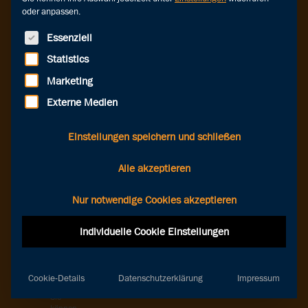
etwas
oder anpassen.
schiefgegangen!
Die
Seite,
Es folgt eine Liste der Service-Gruppen, für die eine Einwilligung erteilt werde
Essenziell
die
Sie
Statistics
suchen,
konnte
Marketing
leider
nicht
Externe Medien
gefunden
werden.
Wir
Einstellungen speichern und schließen
empfehlen
Ihnen,
die
Alle akzeptieren
URL
noch
einmal
Nur notwendige Cookies akzeptieren
zu
überprüfen
Individuelle Cookie Einstellungen
und
es
erneut
zu
versuchen.
Cookie-Details
Datenschutzerklärung
Impressum
Oder
Sie