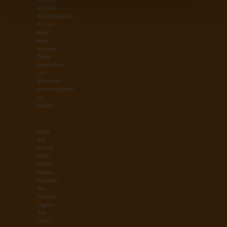
können
unsere
Suchfunktion
nutzen
oder
eine
andere
Seite
besuchen,
um
ähnliche
Informationen
zu
finden.
Falls
Sie
immer
noch
nicht
finden,
wonach
Sie
suchen,
zögern
Sie
nicht,