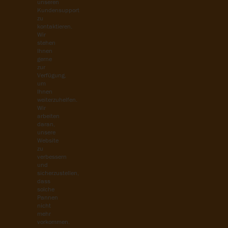
unseren
Kundensupport
zu
kontaktieren.
Wir
stehen
Ihnen
gerne
zur
Verfügung,
um
Ihnen
weiterzuhelfen.
Wir
arbeiten
daran,
unsere
Website
zu
verbessern
und
sicherzustellen,
dass
solche
Pannen
nicht
mehr
vorkommen.