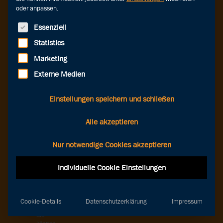
etwas
oder anpassen.
schiefgegangen!
Die
Seite,
Es folgt eine Liste der Service-Gruppen, für die eine Einwilligung erteilt werde
Essenziell
die
Sie
Statistics
suchen,
konnte
Marketing
leider
nicht
Externe Medien
gefunden
werden.
Wir
Einstellungen speichern und schließen
empfehlen
Ihnen,
die
Alle akzeptieren
URL
noch
einmal
Nur notwendige Cookies akzeptieren
zu
überprüfen
Individuelle Cookie Einstellungen
und
es
erneut
zu
versuchen.
Cookie-Details
Datenschutzerklärung
Impressum
Oder
Sie