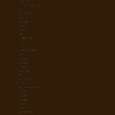
unseren
Kundensupport
zu
kontaktieren.
Wir
stehen
Ihnen
gerne
zur
Verfügung,
um
Ihnen
weiterzuhelfen.
Wir
arbeiten
daran,
unsere
Website
zu
verbessern
und
sicherzustellen,
dass
solche
Pannen
nicht
mehr
vorkommen.