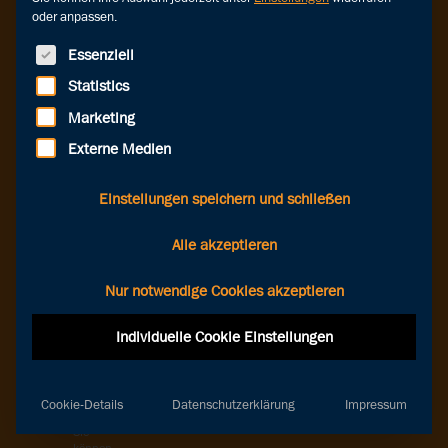
etwas
oder anpassen.
schiefgegangen!
Die
Seite,
Es folgt eine Liste der Service-Gruppen, für die eine Einwilligung erteilt werde
Essenziell
die
Sie
Statistics
suchen,
konnte
Marketing
leider
nicht
Externe Medien
gefunden
werden.
Wir
Einstellungen speichern und schließen
empfehlen
Ihnen,
die
Alle akzeptieren
URL
noch
einmal
Nur notwendige Cookies akzeptieren
zu
überprüfen
Individuelle Cookie Einstellungen
und
es
erneut
zu
versuchen.
Cookie-Details
Datenschutzerklärung
Impressum
Oder
Sie