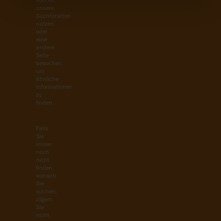
können
unsere
Suchfunktion
nutzen
oder
eine
andere
Seite
besuchen,
um
ähnliche
Informationen
zu
finden.
Falls
Sie
immer
noch
nicht
finden,
wonach
Sie
suchen,
zögern
Sie
nicht,