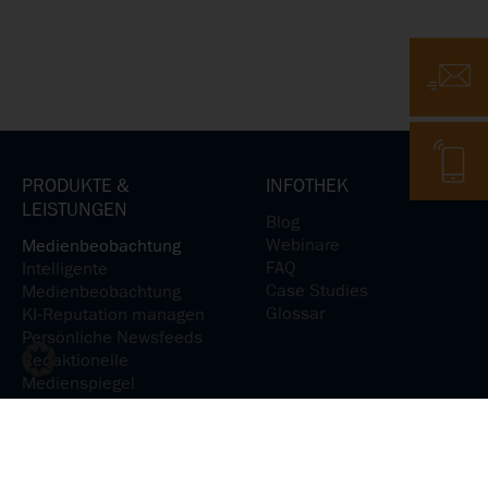
E-Mail
Telefon
PRODUKTE &
INFOTHEK
LEISTUNGEN
Blog
Webinare
Medienbeobachtung
FAQ
Intelligente
Case Studies
Medienbeobachtung
Glossar
KI-Reputation managen
Persönliche Newsfeeds
Redaktionelle
Medienspiegel
Medienanalyse
KI-Reputation analysieren
Medienpräsenz verstehen