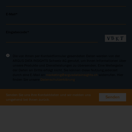
E-Mail*
Eingabecode*
Die von Ihnen per Kontaktformular gesendeten Daten werden von der
ARGUS DATA INSIGHTS Schweiz AG genutzt, um Ihnen Informationen über
unsere Produkte und Dienstleistungen zu übersenden. Eine Weitergabe
der Daten an Dritte erfolgt nicht. Sie können diese Nutzung jederzeit
durch eine E-Mail an
marketing@argusdatainsights.ch
widerrufen. Hier
finden Sie unsere
Datenschutzerklärung
.
Senden Sie uns Ihre Kontaktdaten und wir melden uns
Senden
umgehend bei Ihnen zurück.