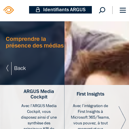
Identifiants ARGUS
Comprendre la
présence des médias
Back
ARGUS Media
A
First Insights
Cockpit
Avec l'ARGUS Media
Avec l’intégration de
Cockpit, vous
First Insights à
«AR
disposez ainsi d’une
Microsoft 365/Teams,
synthèse des
vous pouvez, à tout
i
principaux KPI de
moment et sur
p