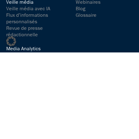
Veille média
Webinaires
Veille média avec IA
Blog
Flux d’informations
Glossaire
personnalisés
Revue de presse
rédactionnelle
Media Analytics
Comprendre la présence
des médias
Analyser le contenu des
médias
Gérer la présence dans
les médias sociaux
Communication et
relations publiques
Communiquer et interagir
en toute efficacité
Media Services