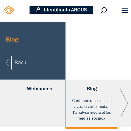
Identifiants ARGUS
Blog
Back
Webinaires
Blog
Contenus utiles en lien
avec la veille média,
ex
l’analyse média et les
des
médias sociaux.
l’