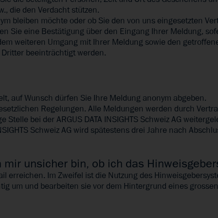
w., die den Verdacht stützen.
nym bleiben möchte oder ob Sie den von uns eingesetzten Ver
en Sie eine Bestätigung über den Eingang Ihrer Meldung, sof
u dem weiteren Umgang mit Ihrer Meldung sowie den getroff
Dritter beeinträchtigt werden.
delt, auf Wunsch dürfen Sie Ihre Meldung anonym abgeben.
 gesetzlichen Regelungen. Alle Meldungen werden durch Ve
dige Stelle bei der ARGUS DATA INSIGHTS Schweiz AG weitergel
SIGHTS Schweiz AG wird spätestens drei Jahre nach Abschlus
mir unsicher bin, ob ich das Hinweisgeber
il erreichen. Im Zweifel ist die Nutzung des Hinweisgebersy
g um und bearbeiten sie vor dem Hintergrund eines grossen