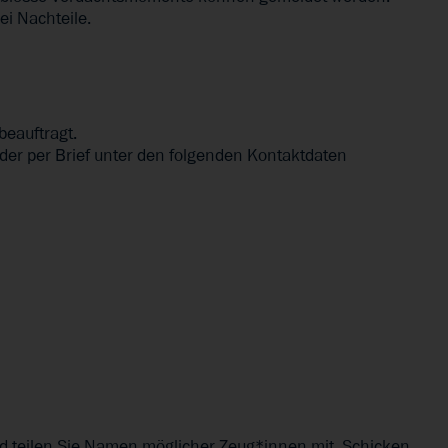
i Nachteile.
beauftragt.
der per Brief unter den folgenden Kontaktdaten
nd teilen Sie Namen möglicher Zeug*innen mit. Schicken