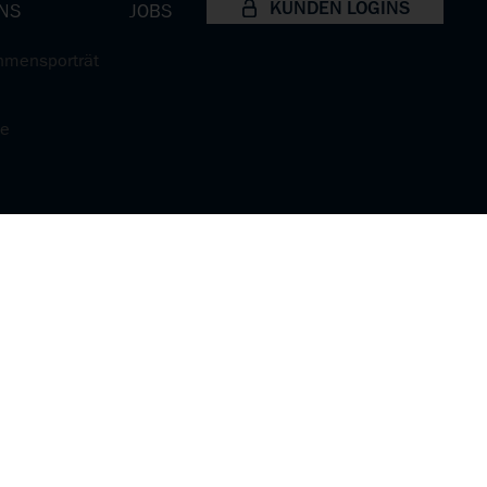
KUNDEN LOGINS
NS
JOBS
hmensporträt
te