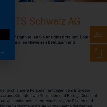
IGHTS Schweiz AG
E-Mail
acht? Dann teilen Sie uns dies bitte mit. Damit
. Wir gehen allen Hinweisen behutsam und
Telefon
um
 oder auch andere Personen entgegen dem Interesse
e und Straftaten wie Korruption und Betrug, Diebstahl
h, umwelt- oder menschenrechtsbezogene Risiken und
ch blosse Verdachtsmomente können gemeldet werden.