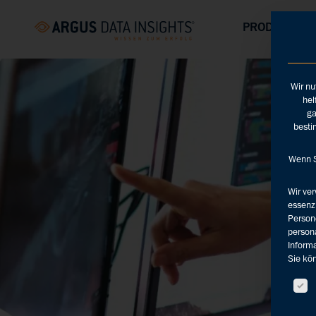
PRODUKTE &
Wir nu
hel
ga
besti
Wenn S
Wir ve
essenzi
Persone
persona
Inform
Sie kön
Es fo