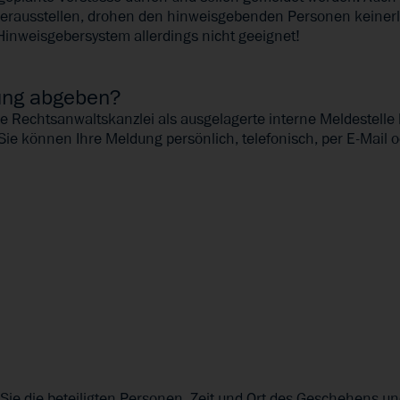
erausstellen, drohen den hinweisgebenden Personen keinerle
Hinweisgebersystem allerdings nicht geeignet!
ung abgeben?
e Rechtsanwaltskanzlei als ausgelagerte interne Meldestelle 
ie können Ihre Meldung persönlich, telefonisch, per E‑Mail o
Sie die beteiligten Personen, Zeit und Ort des Geschehens u