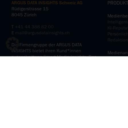
ARGUS DATA INSIGHTS Schweiz AG
PRODUKT
Rüdigerstrasse 15
8045 Zürich
Medienbe
Intellige
T
+41 44 388 82 00
KI-Reputa
E
mail@argusdatainsights.ch
Persönlic
Redaktion
Die Firmengruppe der ARGUS DATA
INSIGHTS bietet ihren Kund*innen
Medienan
zugeschnittene Smart Media Insights. Das
KI-Reputa
Portfolio umfasst Lösungen für die aktive
Medienprä
Medienarbeit, die Medienbeobachtung
Medieninh
und Medienanalyse – weltweit und über
Social-Me
alle Kanäle hinweg.
Communica
Impressum
Erfolgrei
AGB
Kommunik
KI-Guidelines
Rechtliche Hinweise
Media Ser
Datenschutzerklärung
ARGUSpres
Hinweisgebersystem
ARGUS Sp