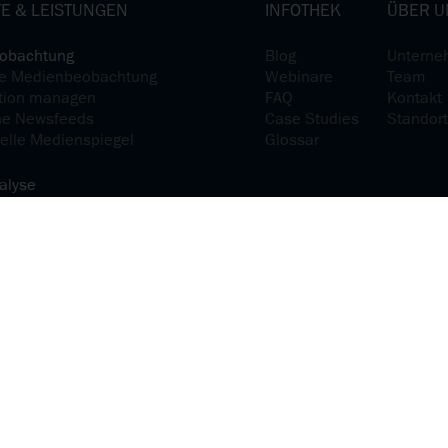
E & LEISTUNGEN
INFOTHEK
ÜBER U
obachtung
Blog
Unterne
nte Medienbeobachtung
Webinare
Team
tion managen
FAQ
Kontakt
he Newsfeeds
Case Studies
Standor
elle Medienspiegel
Glossar
alyse
tion analysieren
senz verstehen
alte analysieren
dia-Präsenz steuern
tions & Relations
ch kommunizieren und interagieren
ationsplanung mit uhub
vices
s Release Service
rachmanufaktur