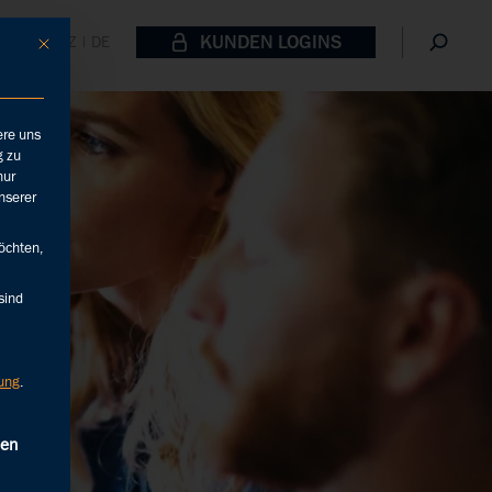
KUNDEN LOGINS
SCHWEIZ | DE
Mit diesem Button wird der Dialog geschlossen. Seine Funktionalität ist id
ere uns
g zu
nur
nserer
öchten,
sind
ung
.
erteilt werden kann. Die erste Service-Gruppe ist essenziell u
ien