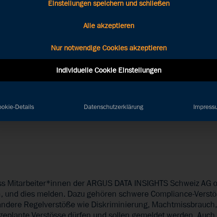
Einstellungen speichern und schließen
Alle akzeptieren
tem der ARGUS DATA INS
Nur notwendige Cookies akzeptieren
Individuelle Cookie Einstellungen
ößen bei ARGUS DATA INSIGHTS Schweiz AG oder einen Verd
behandeln wir vertraulich, auf Wunsch bleiben Sie anonym
okie-Details
Datenschutzerklärung
Impress
dass Mitarbeiter*innen der ARGUS DATA INSIGHTS Schweiz AG
 und dies melden. Dazu gehören schwere Compliance-Verstöss
andere Regelverstöße wie Diskriminierung, Machtmissbrauc
 geplante Verstösse dürfen und sollen gemeldet werden. Au